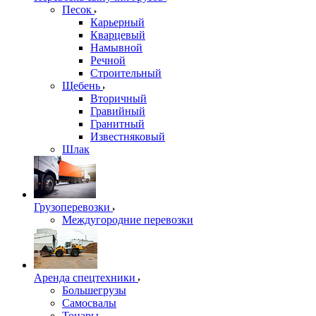
Песок
Карьерный
Кварцевый
Намывной
Речной
Строительный
Щебень
Вторичный
Гравийный
Гранитный
Известняковый
Шлак
Грузоперевозки
Междугородние перевозки
Аренда спецтехники
Большегрузы
Самосвалы
Тонары